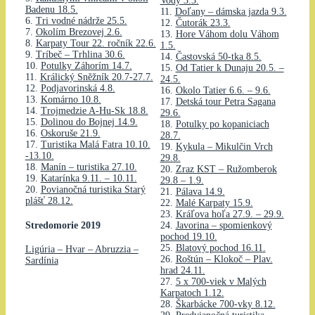
Vody 3.3.
Badenu 18.5.
11.
Doľany – dámska jazda 9.3.
6.
Tri vodné nádrže 25.5.
12.
Čutorák 23.3.
7.
Okolím Brezovej 2.6.
13.
Hore Váhom dolu Váhom
8.
Karpaty Tour 22. ročník 22.6.
1.5.
9.
Tríbeč – Trhlina 30.6.
14.
Častovská 50-tka 8.5.
10.
Potulky Záhorím 14.7.
15.
Od Tatier k Dunaju 20.5. –
11.
Králický Sněžník 20.7-27.7.
24.5.
12.
Podjavorinská 4.8.
16.
Okolo Tatier 6.6. – 9.6.
13.
Komárno 10.8.
17.
Detská tour Petra Sagana
14.
Trojmedzie A-Hu-Sk 18.8.
29.6.
15.
Dolinou do Bojnej 14.9.
18.
Potulky po kopaniciach
16.
Oskoruše 21.9.
28.7.
17.
Turistika Malá Fatra 10.10.
19.
Kykula – Mikulčin Vrch
-13.10.
29.8.
18.
Manín – turistika 27.10.
20.
Zraz KST – Ružomberok
19.
Katarínka 9.11. – 10.11.
29.8 – 1.9.
20.
Povianočná turistika Starý
21.
Pálava 14.9.
plášť 28.12.
22.
Malé Karpaty 15.9.
23.
Kráľova hoľa 27.9. – 29.9.
Stredomorie 2019
24.
Javorina – spomienkový
pochod 19.10.
25.
Blatový pochod 16.11.
Ligúria – Hvar – Abruzzia –
26.
Roštún – Klokoč – Plav.
Sardínia
hrad 24.11.
27.
5 x 700-viek v Malých
Karpatoch 1.12.
28.
Škarbácke 700-vky 8.12.