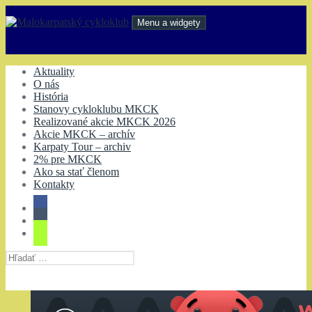
Preskočiť
na
Menu a widgety
obsah
Malokarpatský cykloklub
Aktuality
O nás
História
Stanovy cykloklubu MKCK
Realizované akcie MKCK 2026
Akcie MKCK – archív
Karpaty Tour – archiv
2% pre MKCK
Ako sa stať členom
Kontakty
Hľadať: